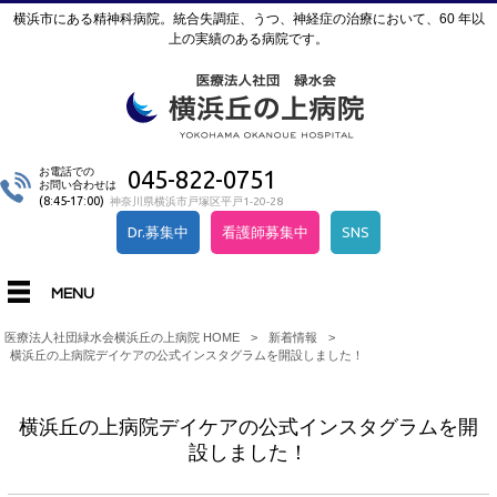
横浜市にある精神科病院。統合失調症、うつ、神経症の治療において、60 年以
上の実績のある病院です。
お電話での
045-822-0751
お問い合わせは
(8:45-17:00)
神奈川県横浜市戸塚区平戸1-20-28
Dr.募集中
看護師募集中
SNS
MENU
医療法人社団緑水会横浜丘の上病院 HOME
>
新着情報
>
横浜丘の上病院デイケアの公式インスタグラムを開設しました！
横浜丘の上病院デイケアの公式インスタグラムを開
設しました！