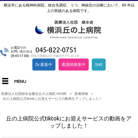
横浜市にある精神科病院。統合失調症、うつ、神経症の治療において、60 年以
上の実績のある病院です。
お電話での
045-822-0751
お問い合わせは
(8:45-17:00)
神奈川県横浜市戸塚区平戸1-20-28
Dr.募集中
看護師募集中
SNS
MENU
医療法人社団緑水会横浜丘の上病院 HOME
>
新着情報
>
丘の上病院公式tiktokにお迎えサービスの動画をアップしました！
丘の上病院公式tiktokにお迎えサービスの動画をア
ップしました！